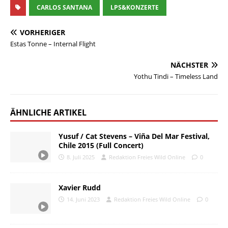
CARLOS SANTANA
LPS&KONZERTE
VORHERIGER
Estas Tonne – Internal Flight
NÄCHSTER
Yothu Tindi – Timeless Land
ÄHNLICHE ARTIKEL
Yusuf / Cat Stevens – Viña Del Mar Festival,
Chile 2015 (Full Concert)
8. Juli 2025
Redaktion Freies Wild Online
0
Xavier Rudd
14. Juni 2023
Redaktion Freies Wild Online
0