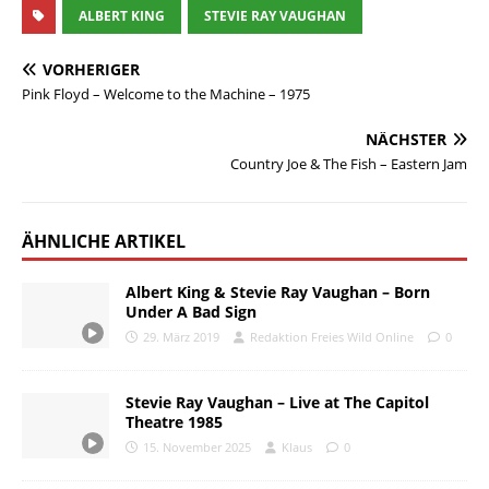
ALBERT KING
STEVIE RAY VAUGHAN
VORHERIGER
Pink Floyd – Welcome to the Machine – 1975
NÄCHSTER
Country Joe & The Fish – Eastern Jam
ÄHNLICHE ARTIKEL
Albert King & Stevie Ray Vaughan – Born
Under A Bad Sign
29. März 2019
Redaktion Freies Wild Online
0
Stevie Ray Vaughan – Live at The Capitol
Theatre 1985
15. November 2025
Klaus
0