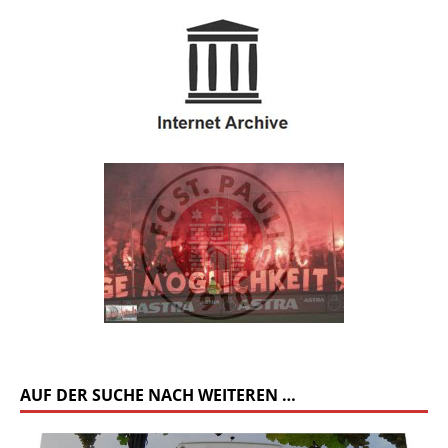
AUF DER SUCHE NACH WEITEREN …