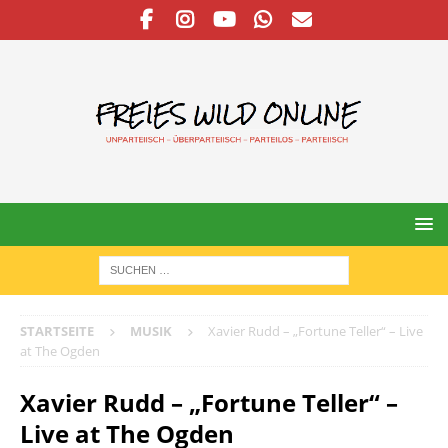
STARTSEITE
MUSIK
Xavier Rudd – „Fortune Teller“ – Live
at The Ogden
Xavier Rudd – „Fortune Teller“ –
Live at The Ogden